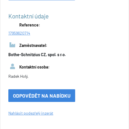
Kontaktní údaje
Reference:
17959620714
Zaměstnavatel:
Bothe-Schnitzius CZ, spol. s r.o.
Kontaktní osoba:
Radek Holý,
ODPOVĚDĚT NA NABÍDKU
Nahlásit podezřelý inzerát