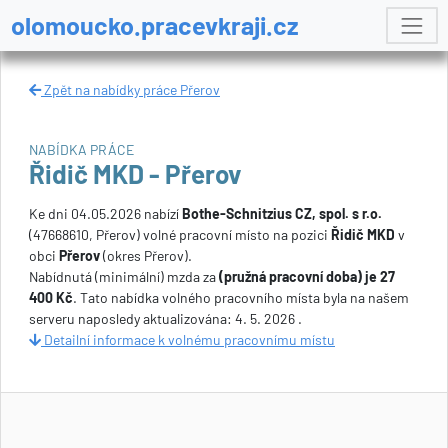
olomoucko.pracevkraji.cz
Zpět na nabídky práce Přerov
NABÍDKA PRÁCE
Řidič MKD - Přerov
Ke dni 04.05.2026 nabízí
Bothe-Schnitzius CZ, spol. s r.o.
(47668610, Přerov) volné pracovní místo na pozici
Řidič MKD
v
obci
Přerov
(okres Přerov).
Nabídnutá (minimální) mzda za
(pružná pracovní doba) je 27
400 Kč
. Tato nabídka volného pracovního místa byla na našem
serveru naposledy aktualizována: 4. 5. 2026 .
Detailní informace k volnému pracovnímu místu