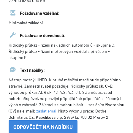
27 400 až 60 000 Kč
Požadované vzdělání:
Minimálně základní
Požadované dovednosti:
Řidičský průkaz - řízení nákladních automobilů - skupina C,
Řidičský průkaz - řízení motorových vozidel s přívěsem -
skupina E
Text nabídky:
Nástup možný IHNED. K hrubé měsíční mzdě bude připočítáno
stravné. Zaměstnavatel požaduje: řidičský průkaz sk. C+E;
výhodou průkaz ADR sk. 4.1,4.2, 4.3, 6.1, 9 Zaměstnavatel
nabízí: příspěvek na penzijní připojištění; připojištění léčebných
výloh v zahraničí Zájemci se mohou hlásit: - zasláním životopisu
(CV) na e-mail:
zaslat email
Místo výkonu práce: Bothe-
Schnitzius CZ, Kabelíkova č.p. 2975/1a, 750 02 Přerov 2
ODPOVĚDĚT NA NABÍDKU