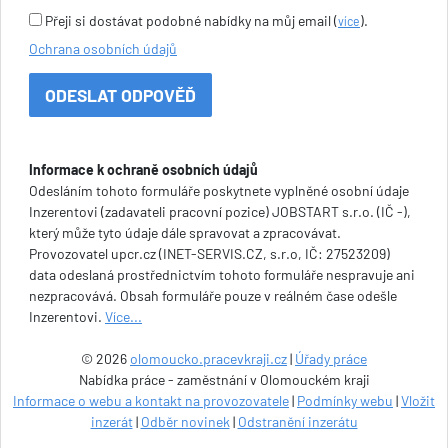
Přeji si dostávat podobné nabídky na můj email (
).
více
Ochrana osobních údajů
Informace k ochraně osobních údajů
Odesláním tohoto formuláře poskytnete vyplněné osobní údaje
Inzerentovi (zadavateli pracovní pozice) JOBSTART s.r.o. (IČ -),
který může tyto údaje dále spravovat a zpracovávat.
Provozovatel upcr.cz (INET-SERVIS.CZ, s.r.o, IČ: 27523209)
data odeslaná prostřednictvím tohoto formuláře nespravuje ani
nezpracovává. Obsah formuláře pouze v reálném čase odešle
Inzerentovi.
Více...
© 2026
olomoucko.pracevkraji.cz
|
Úřady práce
Nabídka práce - zaměstnání v Olomouckém kraji
Informace o webu a kontakt na provozovatele
|
Podmínky webu
|
Vložit
inzerát
|
Odběr novinek
|
Odstranění inzerátu